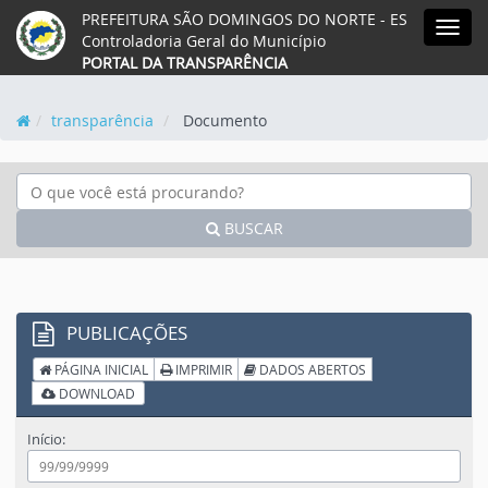
PREFEITURA SÃO DOMINGOS DO NORTE - ES
Acessar o mapa do site
Ação para aumentar tamanho da fonte
Ação para diminuir tamaho da fonte
Ação para aplicar auto contras
Acessar página sobre acess
Acessar página sobre 
Acessar página s
Acessar we
Acessa
MEN
Controladoria Geral do Município
PORTAL DA TRANSPARÊNCIA
transparência
Documento
BUSCAR
PUBLICAÇÕES
PÁGINA INICIAL
IMPRIMIR
DADOS ABERTOS
DOWNLOAD
Início: