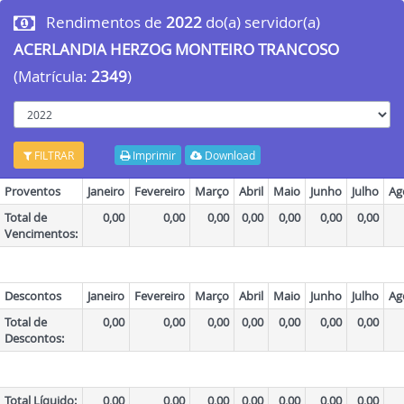
Rendimentos de
2022
do(a) servidor(a)
ACERLANDIA HERZOG MONTEIRO TRANCOSO
(Matrícula:
2349
)
ano
FILTRAR
Imprimir
Download
Proventos
Janeiro
Fevereiro
Março
Abril
Maio
Junho
Julho
Ag
Total de
0,00
0,00
0,00
0,00
0,00
0,00
0,00
Vencimentos:
Descontos
Janeiro
Fevereiro
Março
Abril
Maio
Junho
Julho
Ag
Total de
0,00
0,00
0,00
0,00
0,00
0,00
0,00
Descontos:
Total Líquido:
0,00
0,00
0,00
0,00
0,00
0,00
0,00