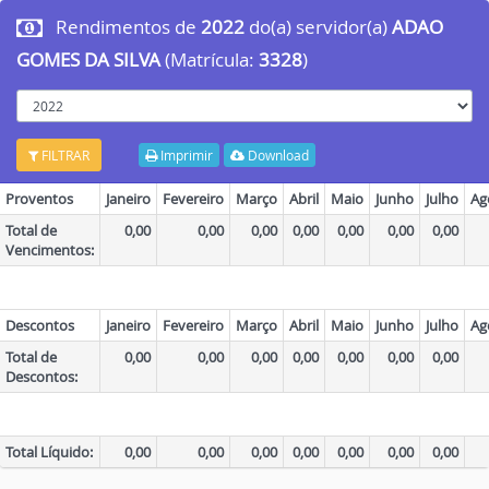
Rendimentos de
2022
do(a) servidor(a)
ADAO
GOMES DA SILVA
(Matrícula:
3328
)
ano
FILTRAR
Imprimir
Download
Proventos
Janeiro
Fevereiro
Março
Abril
Maio
Junho
Julho
Ag
Total de
0,00
0,00
0,00
0,00
0,00
0,00
0,00
Vencimentos:
Descontos
Janeiro
Fevereiro
Março
Abril
Maio
Junho
Julho
Ag
Total de
0,00
0,00
0,00
0,00
0,00
0,00
0,00
Descontos:
Total Líquido:
0,00
0,00
0,00
0,00
0,00
0,00
0,00