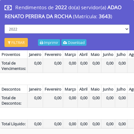
Rendimentos de
2022
do(a) servidor(a)
ADAO
RENATO PEREIRA DA ROCHA
(Matrícula:
3643
)
ano
FILTRAR
Imprimir
Download
Proventos
Janeiro
Fevereiro
Março
Abril
Maio
Junho
Julho
Ag
Total de
0,00
0,00
0,00
0,00
0,00
0,00
0,00
Vencimentos:
Descontos
Janeiro
Fevereiro
Março
Abril
Maio
Junho
Julho
Ag
Total de
0,00
0,00
0,00
0,00
0,00
0,00
0,00
Descontos:
Total Líquido:
0,00
0,00
0,00
0,00
0,00
0,00
0,00