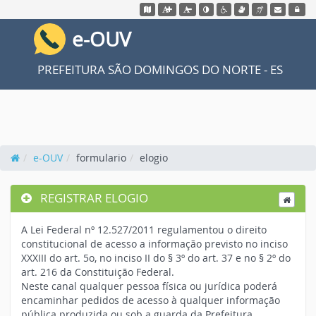
Acessar o mapa do site
Ação para aumentar tamanho da fonte
Ação para diminuir tamaho da fonte
Ação para aplicar auto contraste
Acessar página sobre acessi
Acessar página sobre V
Acessar página so
Acessar web
Acessa
e-OUV
PREFEITURA SÃO DOMINGOS DO NORTE - ES
e-OUV
formulario
elogio
REGISTRAR ELOGIO
A Lei Federal nº 12.527/2011 regulamentou o direito
constitucional de acesso a informação previsto no inciso
XXXIII do art. 5o, no inciso II do § 3º do art. 37 e no § 2º do
art. 216 da Constituição Federal.
Neste canal qualquer pessoa física ou jurídica poderá
encaminhar pedidos de acesso à qualquer informação
pública produzida ou sob a guarda da Prefeitura