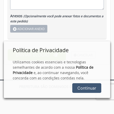
Anexos
(Opcionalmente você pode anexar fotos e documentos a
este pedido)
ADICIONAR ANEXO
Política de Privacidade
ENVIAR ELOGIO
CANCELAR
Utilizamos cookies essenciais e tecnologias
semelhantes de acordo com a nossa
Política de
Privacidade
e, ao continuar navegando, você
concorda com as condições contidas nela.
PREFEITURA SÃO DOMINGOS DO NORTE - ES
Continuar
Portal desenvolvido e mantido por
Ágape Consultoria