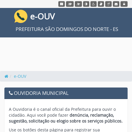
Acessar o mapa do site
Ação para aumentar tamanho da fonte
Ação para diminuir tamaho da fonte
Ação para aplicar auto contraste
Acessar página sobre acessi
Acessar página sobre V
Acessar página so
Acessar web
Acessa
e-OUV
PREFEITURA SÃO DOMINGOS DO NORTE - ES
e-OUV
OUVIDORIA MUNICIPAL
A Ouvidoria é o canal oficial da Prefeitura para ouvir o
cidadão. Aqui você pode fazer
denúncia, reclamação,
sugestão, solicitação ou elogio sobre os serviços públicos.
Use os botões desta página para registrar sua