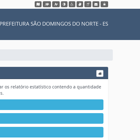
Acessar o mapa do site
Ação para aumentar tamanho da fonte
Ação para diminuir tamaho da fonte
Ação para aplicar auto contraste
Acessar página sobre acessibilidade do site
Acessar página sobre VLibras - Tradutor 
Acessar página sobre NVDA - Leitor 
Acessar webmail
Acessar sistema
PREFEITURA SÃO DOMINGOS DO NORTE - ES
izar os relatório estatístico contendo a quantidade
es.