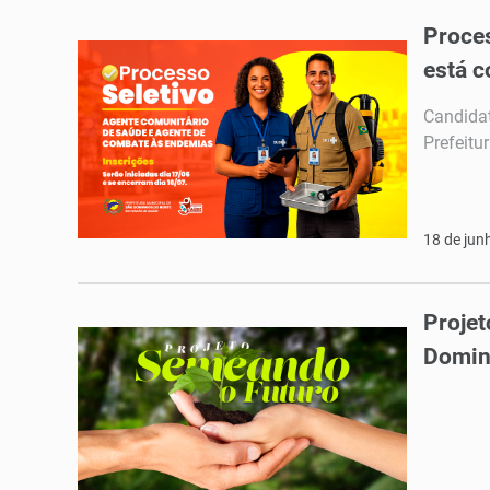
Proces
está c
Candidat
Prefeitu
18 de jun
Projet
Domin