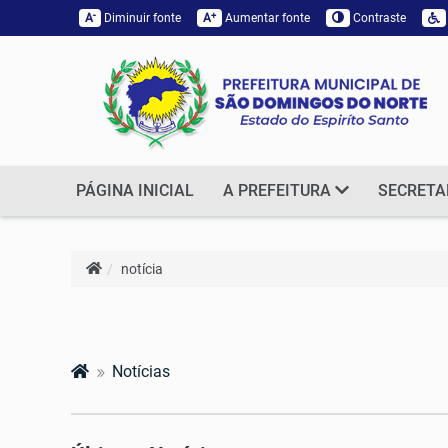
-
+
A
Diminuir fonte
A
Aumentar fonte
Contraste
PÁGINA INICIAL
A PREFEITURA
SECRETA
notícia
Notícias