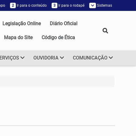
topo
2
Ir para o conteúdo
3
Ir para o rodapé
Sistemas
Legislação Online
Diário Oficial
Mapa do Site
Código de Ética
ERVIÇOS
OUVIDORIA
COMUNICAÇÃO