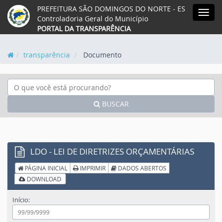
PREFEITURA SÃO DOMINGOS DO NORTE - ES
Acessar o mapa do site
Ação para aumentar tamanho da fonte
Ação para diminuir tamaho da fonte
Ação para aplicar auto contras
Acessar página sobre acess
Acessar página sobre 
Acessar página s
Acessar we
Acessa
MEN
Controladoria Geral do Município
PORTAL DA TRANSPARÊNCIA
transparência
Documento
BUSCAR
LDO - LEI DE DIRETRIZES ORÇAMENTÁRIAS
PÁGINA INICIAL
IMPRIMIR
DADOS ABERTOS
DOWNLOAD
Início: