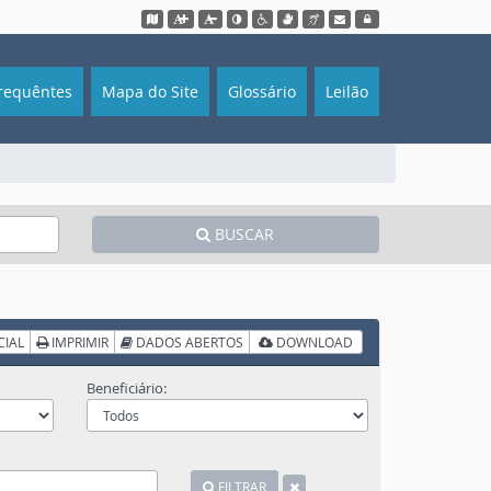
Acessar o mapa do site
Ação para aumentar tamanho da fonte
Ação para diminuir tamaho da fonte
Ação para aplicar auto contraste
Acessar página sobre acessibilidade do site
Acessar página sobre VLibras - Tradutor
Acessar página sobre NVDA - Leitor
Acessar webmail
Acessar sistema
requêntes
Mapa do Site
Glossário
Leilão
BUSCAR
CIAL
IMPRIMIR
DADOS ABERTOS
DOWNLOAD
Beneficiário:
FILTRAR