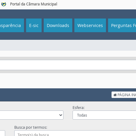
Portal da Câmara Municipal
sparência
E-sic
Downloads
Webservices
Perguntas F
PÁGINA IN
Esfera:
Busca por termos: