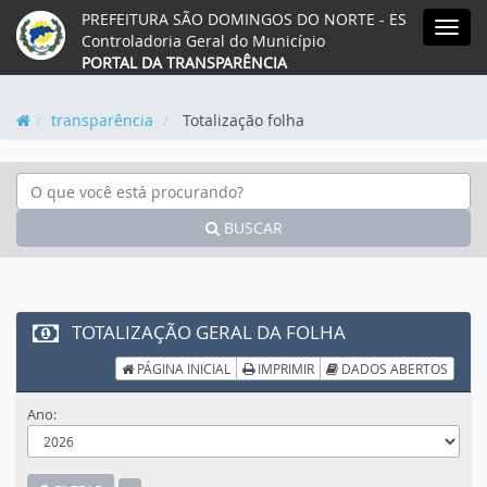
PREFEITURA SÃO DOMINGOS DO NORTE - ES
Acessar o mapa do site
Ação para aumentar tamanho da fonte
Ação para diminuir tamaho da fonte
Ação para aplicar auto contras
Acessar página sobre acess
Acessar página sobre 
Acessar página s
Acessar we
Acessa
MEN
Controladoria Geral do Município
PORTAL DA TRANSPARÊNCIA
transparência
Totalização folha
BUSCAR
TOTALIZAÇÃO GERAL DA FOLHA
PÁGINA INICIAL
IMPRIMIR
DADOS ABERTOS
Ano: