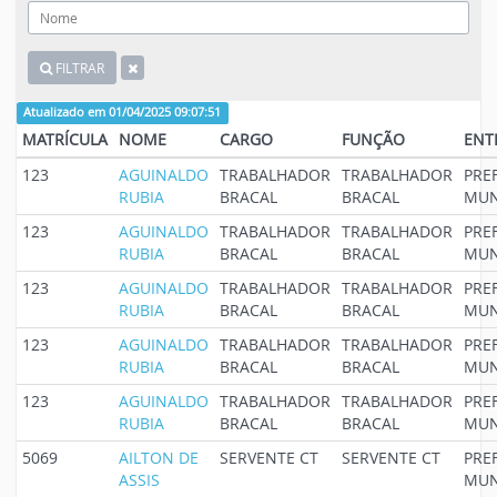
FILTRAR
Atualizado em 01/04/2025 09:07:51
MATRÍCULA
NOME
CARGO
FUNÇÃO
ENT
123
AGUINALDO
TRABALHADOR
TRABALHADOR
PRE
RUBIA
BRACAL
BRACAL
MUN
123
AGUINALDO
TRABALHADOR
TRABALHADOR
PRE
RUBIA
BRACAL
BRACAL
MUN
123
AGUINALDO
TRABALHADOR
TRABALHADOR
PRE
RUBIA
BRACAL
BRACAL
MUN
123
AGUINALDO
TRABALHADOR
TRABALHADOR
PRE
RUBIA
BRACAL
BRACAL
MUN
123
AGUINALDO
TRABALHADOR
TRABALHADOR
PRE
RUBIA
BRACAL
BRACAL
MUN
5069
AILTON DE
SERVENTE CT
SERVENTE CT
PRE
ASSIS
MUN