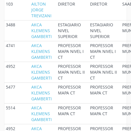
103
AILTON
DIRETOR
DIRETOR
SAA
JORGE
TREVIZANI
3488
AKCA
ESTAGIARIO
ESTAGIARIO
PRE
KLEMENS
NIVEL
NIVEL
MUN
GAMBERTI
SUPERIOR
SUPERIOR
4741
AKCA
PROFESSOR
PROFESSOR
PRE
KLEMENS
MAPA NIVEL I
MAPA NIVEL I
MUN
GAMBERTI
CT
CT
4952
AKCA
PROFESSOR
PROFESSOR
PRE
KLEMENS
MAPA NIVEL II
MAPA NIVEL II
MUN
GAMBERTI
CT
CT
5477
AKCA
PROFESSOR
PROFESSOR
PRE
KLEMENS
MAPA CT
MAPA CT
MUN
GAMBERTI
5514
AKCA
PROFESSOR
PROFESSOR
PRE
KLEMENS
MAPA CT
MAPA CT
MUN
GAMBERTI
4952
AKCA
PROFESSOR
PROFESSOR
PRE