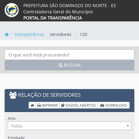
PREFEITURA SÃO DOMINGOS DO NORTE - ES
Acessar o mapa do site
Ação para aumentar tamanho da fonte
Ação para diminuir tamaho da fonte
Ação para aplicar auto contras
Acessar página sobre acess
Acessar página sobre 
Acessar página s
Acessar we
Acessa
Controladoria Geral do Município
PORTAL DA TRANSPARÊNCIA
transparência
servidores
120
BUSCAR
RELAÇÃO DE SERVIDORES
Início
IMPRIMIR
DADOS ABERTOS
DOWNLOAD
Ano:
Todas
Entidade: