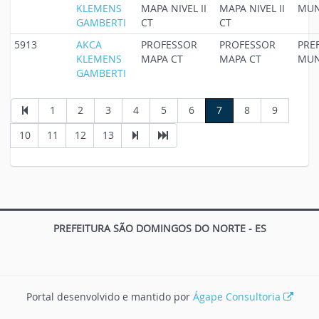
KLEMENS
MAPA NIVEL II
MAPA NIVEL II
MUN
GAMBERTI
CT
CT
5913
AKCA
PROFESSOR
PROFESSOR
PRE
KLEMENS
MAPA CT
MAPA CT
MUN
GAMBERTI
1
2
3
4
5
6
7
8
9
10
11
12
13
PREFEITURA SÃO DOMINGOS DO NORTE - ES
Portal desenvolvido e mantido por
Ágape Consultoria